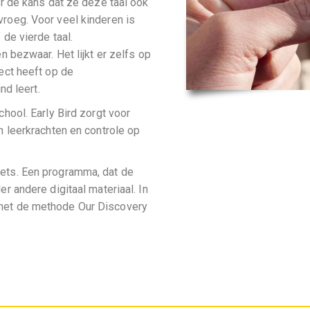
er de kans dat ze deze taal ook
roeg. Voor veel kinderen is
de vierde taal.
n bezwaar. Het lijkt er zelfs op
ect heeft op de
nd leert.
hool. Early Bird zorgt voor
n leerkrachten en controle op
ets. Een programma, dat de
r andere digitaal materiaal. In
met de methode Our Discovery