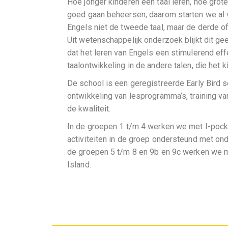
Hoe jonger kinderen een taal leren, hoe grot
goed gaan beheersen, daarom starten we al v
Engels niet de tweede taal, maar de derde of 
Uit wetenschappelijk onderzoek blijkt dit gee
dat het leren van Engels een stimulerend eff
taalontwikkeling in de andere talen, die het ki
De school is een geregistreerde Early Bird sc
ontwikkeling van lesprogramma’s, training va
de kwaliteit.
In de groepen 1 t/m 4 werken we met I-pock
activiteiten in de groep ondersteund met onde
de groepen 5 t/m 8 en 9b en 9c werken we 
Island.