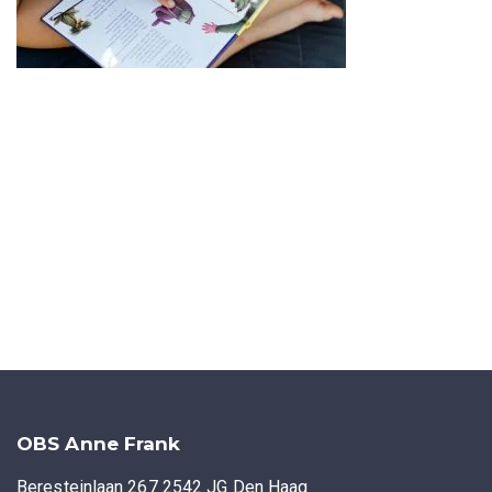
OBS Anne Frank
Beresteinlaan 267 2542 JG Den Haag