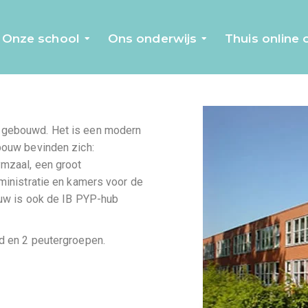
Onze school
Ons onderwijs
Thuis online
1 gebouwd. Het is een modern
bouw bevinden zich:
ymzaal, een groot
dministratie en kamers voor de
ouw is ook de IB PYP-hub
gd en 2 peutergroepen.