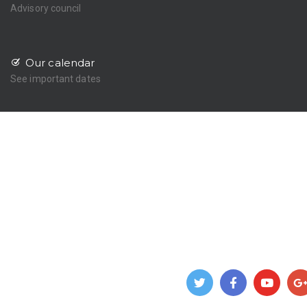
Advisory council
Our calendar
See important dates
Home
Onze school
Ons onderwijs
Thuis online oefenen
Voor Ouders
Contact